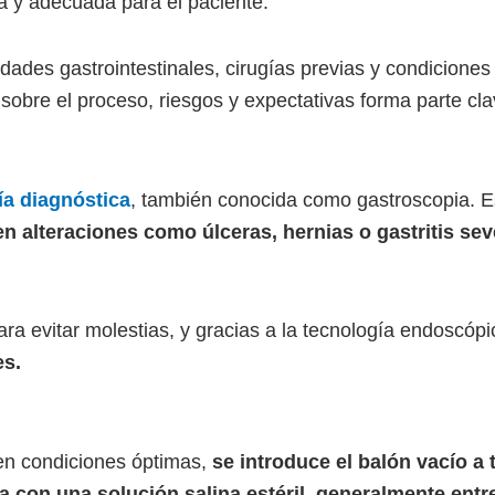
ra y adecuada para el paciente.
dades gastrointestinales, cirugías previas y condiciones 
sobre el proceso, riesgos y expectativas forma parte cla
a diagnóstica
, también conocida como gastroscopia. Est
n alteraciones como úlceras, hernias o gastritis sev
ra evitar molestias, y gracias a la tecnología endoscópi
es.
en condiciones óptimas,
se introduce el balón vacío a 
na con una solución salina estéril, generalmente entr