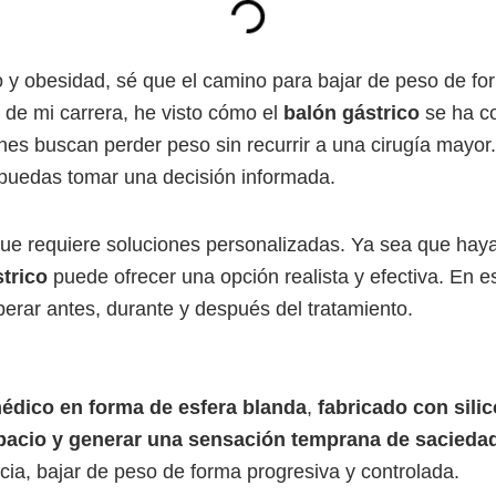
y obesidad, sé que el camino para bajar de peso de fo
 de mi carrera, he visto cómo el
balón gástrico
se ha co
es buscan perder peso sin recurrir a una cirugía mayor.
 puedas tomar una decisión informada.
e requiere soluciones personalizadas. Ya sea que hayas 
strico
puede ofrecer una opción realista y efectiva. En e
perar antes, durante y después del tratamiento.
médico en forma de esfera blanda
,
fabricado con sili
pacio y generar una sensación temprana de sacieda
a, bajar de peso de forma progresiva y controlada.