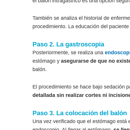
el balón intragástrico es una opción segu
También se analiza el historial de enferme
procedimiento. La educación del paciente 
Paso 2. La gastroscopia
Posteriormente, se realiza una
endoscopí
estómago y
asegurarse de que no existe
balón.
El procedimiento se hace bajo sedación pa
detallada sin realizar cortes ni incision
Paso 3. La colocación del balón
Una vez verificado que el estómago está 
endoscopio. Al llegar al estómago,
se lle