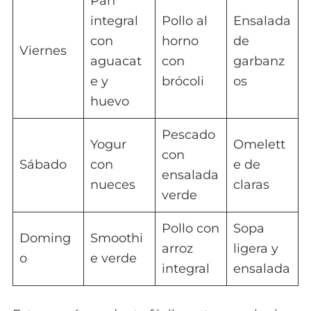
Pan
integral
Pollo al
Ensalada
con
horno
de
Viernes
aguacat
con
garbanz
e y
brócoli
os
huevo
Pescado
Yogur
Omelett
con
Sábado
con
e de
ensalada
nueces
claras
verde
Pollo con
Sopa
Doming
Smoothi
arroz
ligera y
o
e verde
integral
ensalada