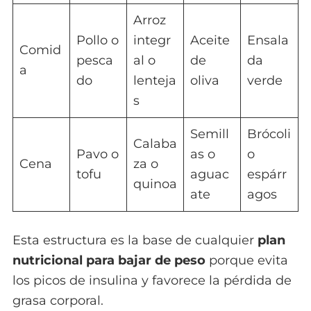
Arroz
Pollo o
integr
Aceite
Ensala
Comid
pesca
al o
de
da
a
do
lenteja
oliva
verde
s
Semill
Brócoli
Calaba
Pavo o
as o
o
Cena
za o
tofu
aguac
espárr
quinoa
ate
agos
Esta estructura es la base de cualquier
plan
nutricional para bajar de peso
porque evita
los picos de insulina y favorece la pérdida de
grasa corporal.