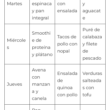
Martes
espinaca
con
y
y pan
ensalada
aguacat
integral
e
Puré de
Smoothi
Tacos de
calabaza
Miércole
e de
pollo con
y filete
s
proteína
nopal
de
y plátano
pescado
Avena
Ensalada
Verduras
con
de
salteada
Jueves
manzan
quinoa
s con
a y
con pollo
tofu
canela