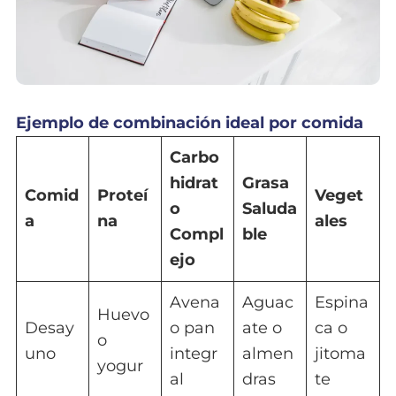
Ejemplo de combinación ideal por comida
Carbo
hidrat
Grasa
Comid
Proteí
Veget
o
Saluda
a
na
ales
Compl
ble
ejo
Avena
Aguac
Espina
Huevo
Desay
o pan
ate o
ca o
o
uno
integr
almen
jitoma
yogur
al
dras
te