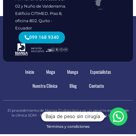
02 y Nuño de Valderrama.
Edificio CITIMED. Piso 8,
oficina 802. Quito -
Ecuador
099 168 9340
Inicio
Mega
Manga
Especialistas
Nuestra Clínica
Blog
Contacto
El procedimiento de Manga Endoscópica es un servicio exclusivo de
la clínica SOM - © 2020 Manga Endoscópica Todos los derechos
Baja de peso sin cirugía
reservados
Términos y condiciones