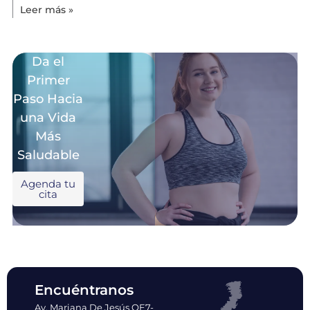
Leer más »
Da el
Primer
Paso Hacia
una Vida
Más
Saludable
Agenda tu
cita
Encuéntranos
Av. Mariana De Jesús OE7-