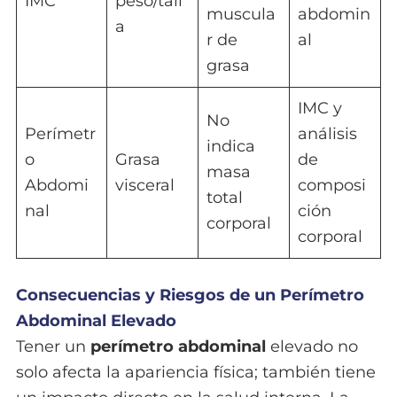
IMC
peso/tall
muscula
abdomin
a
r de
al
grasa
IMC y
No
Perímetr
análisis
indica
o
Grasa
de
masa
Abdomi
visceral
composi
total
nal
ción
corporal
corporal
Consecuencias y Riesgos de un Perímetro
Abdominal Elevado
Tener un
perímetro abdominal
elevado no
solo afecta la apariencia física; también tiene