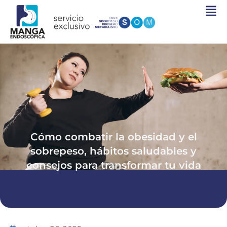
Ir
al
contenido
Cómo combatir la obesidad y el
sobrepeso, hábitos saludables y
consejos para transformar tu vida